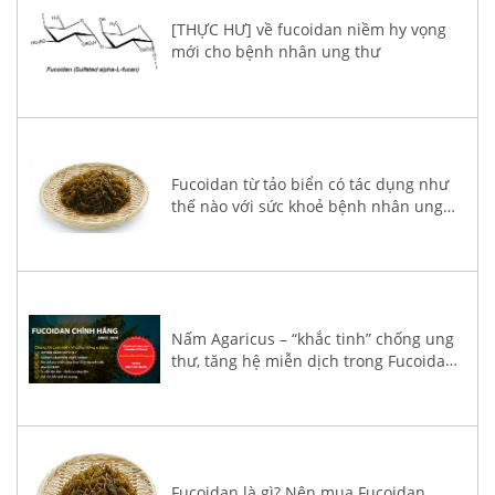
[THỰC HƯ] về fucoidan niềm hy vọng
mới cho bệnh nhân ung thư
Fucoidan từ tảo biển có tác dụng như
thế nào với sức khoẻ bệnh nhân ung
thư?
Nấm Agaricus – “khắc tinh” chống ung
thư, tăng hệ miễn dịch trong Fucoidan
3-Plus
Fucoidan là gì? Nên mua Fucoidan