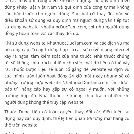
ra các thay đổi trong điều khoản sử dụng, các quy định theo
đúng Pháp luật Việt Nam và qui định của công ty mà không
cần báo trước cho người dùng. Sau bất cứ thay đổi nào về
điều khoản sử dụng và quy định mà người dùng vẫn tiếp tục
sử dụng website NhathuocDucTam.com, coi như người dùng
đồng ý hoàn toàn với các thay đổi đó.
Khi sử dụng website NhathuocDucTam.com và các dịch vụ mà
nó cung cấp. Trong trường hợp có các sự cố về mạng Internet
xảy ra ngoài tầm kiểm soát của nhà thuốc, Nhà thuốc chúng
tôi sẽ không chịu trách nhiệm cho việc mất dữ liệu có thể xảy
ra. Thuốc Dược Liệu sẽ luôn cố gắng để website và dịch vụ
của mình luôn luôn hoạt động 24 giờ một ngày nhưng sẽ có
những trường hợp website NhathuocDucTam.com cần được
bảo trì, nâng cấp hay gặp sự cố ngoài ý muốn. Với những
trường hợp đó, Nhà thuốc sẽ không chịu trách nhiệm khi
người dùng không thể truy cập website.
Thuốc Dược Liệu có toàn quyền thay đổi các điều kiện sử
dụng hay các quy định, thể lệ liên quan tới từng mặt hàng cụ
thể trên website.