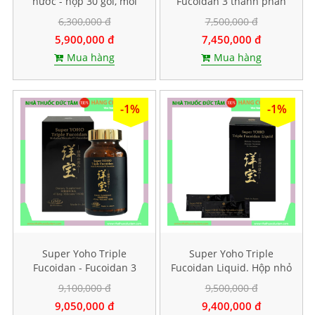
nước - hộp 30 gói, mỗi
Fucoidan 3 thành phần
gói chứa 100ml
tảo nâu. Hộp 120 viên
6,300,000 đ
7,500,000 đ
5,900,000 đ
7,450,000 đ
Mua hàng
Mua hàng
-1%
-1%
Super Yoho Triple
Super Yoho Triple
Fucoidan - Fucoidan 3
Fucoidan Liquid. Hộp nhỏ
thành phần tảo nâu hàm
20 gói
9,100,000 đ
9,500,000 đ
lượng CAO. Hộp 160 viên
9,050,000 đ
9,400,000 đ