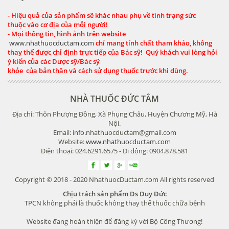
- Hiệu quả của sản phẩm sẽ khác nhau phụ về tình trạng sức
thuộc vào cơ địa của mỗi người!
- Mọi thông tin, hình ảnh trên website
www.nhathuocductam.com
chỉ mang tính chất tham khảo, không
thay thế được chỉ định trực tiếp của Bác sỹ! Quý khách vui lòng hỏi
ý kiến của các Dược sỹ/Bác sỹ
khỏe của bản thân và cách sử dụng thuốc trước khi dùng.
NHÀ THUỐC ĐỨC TÂM
Địa chỉ: Thôn Phượng Đồng, Xã Phụng Châu, Huyện Chương Mỹ, Hà
Nội.
Email: info.nhathuocductam@gmail.com
Website:
www.nhathuocductam.com
Điện thoại: 024.6291.6575 - Di động: 0904.878.581
Copyright © 2018 - 2020 NhathuocDuctam.com All rights reserved
Chịu trách sản phẩm Ds Duy Đức
TPCN không phải là thuốc không thay thế thuốc chữa bệnh
Website đang hoàn thiện để đăng ký với Bộ Công Thương!