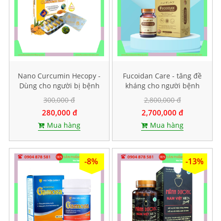
Nano Curcumin Hecopy -
Fucoidan Care - tăng đề
Dùng cho người bị bệnh
kháng cho người bệnh
dạ dày. Hộp 60 viên
ung thư, Hộp 60 viên
300,000 đ
2,800,000 đ
nang cứng
280,000 đ
2,700,000 đ
Mua hàng
Mua hàng
-8%
-13%