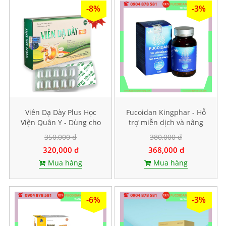
-8%
-3%
Viên Dạ Dày Plus Học
Fucoidan Kingphar - Hỗ
Viện Quân Y - Dùng cho
trợ miễn dịch và nâng
người bị bệnh dạ dày.
cao sức đề kháng, Hộp 40
350,000 đ
380,000 đ
Hộp 30 viên
viên
320,000 đ
368,000 đ
Mua hàng
Mua hàng
-6%
-3%