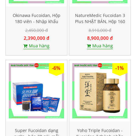
Okinawa Fucoidan, Hộp
NatureMedic Fucoidan 3
180 viên - Nhập khẩu
Plus NHẬT BẢN, Hộp 160
chính hãng
viên
2,450,000 đ
8,910,000 đ
2,390,000 đ
8,900,000 đ
Mua hàng
Mua hàng
-6%
-1%
Super Fucoidan dạng
Yoho Triple Fucoidan -