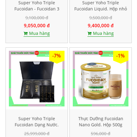
Super Yoho Triple
Super Yoho Triple
Fucoidan - Fucoidan 3
Fucoidan Liquid. Hộp nhỏ
thành phần tảo nâu hàm
20 gói
9,100,000 đ
9,500,000 đ
lượng CAO. Hộp 160 viên
9,050,000 đ
9,400,000 đ
Mua hàng
Mua hàng
-7%
-1%
Super Yoho Triple
Thực Dưỡng Fucoidan
Fucoidan Dạng Nước.
Nano Gold. Hộp 500g
Hộp 60 gói
25,999,000 đ
596,000 đ