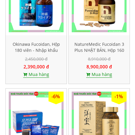
Okinawa Fucoidan, Hộp
NatureMedic Fucoidan 3
180 viên - Nhập khẩu
Plus NHẬT BẢN, Hộp 160
chính hãng
viên
2,450,000 đ
8,910,000 đ
2,390,000 đ
8,900,000 đ
Mua hàng
Mua hàng
-6%
-1%