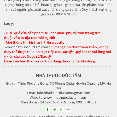
lượng chúng tôi xin bồi hoàn lại gấp 10 giá trị của sản phẩm. Mọi phản
ảnh về nguồn gốc xuất xứ, chất lượng sản phẩm Quý khách vui lòng
gọi tới số 0904.878.581
Lưu ý:
- Hiệu quả của sản phẩm sẽ khác nhau phụ về tình trạng sức
thuộc vào cơ địa của mỗi người!
- Mọi thông tin, hình ảnh trên website
www.nhathuocductam.com
chỉ mang tính chất tham khảo, không
thay thế được chỉ định trực tiếp của Bác sỹ! Quý khách vui lòng hỏi
ý kiến của các Dược sỹ/Bác sỹ
khỏe của bản thân và cách sử dụng thuốc trước khi dùng.
NHÀ THUỐC ĐỨC TÂM
Địa chỉ: Thôn Phượng Đồng, Xã Phụng Châu, Huyện Chương Mỹ, Hà
Nội.
Email: info.nhathuocductam@gmail.com
Website:
www.nhathuocductam.com
Điện thoại: 024.6291.6575 - Di động: 0904.878.581
Copyright © 2018 - 2020 NhathuocDuctam.com All rights reserved