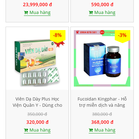
23,999,000 đ
590,000 đ
Mua hàng
Mua hàng
-8%
-3%
Viên Dạ Dày Plus Học
Fucoidan Kingphar - Hỗ
Viện Quân Y - Dùng cho
trợ miễn dịch và nâng
người bị bệnh dạ dày.
cao sức đề kháng, Hộp 40
350,000 đ
380,000 đ
Hộp 30 viên
viên
320,000 đ
368,000 đ
Mua hàng
Mua hàng