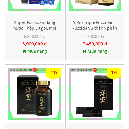
Super Fucoidan dạng
Yoho Triple Fucoidan -
nước - hộp 30 gói, mỗi
Fucoidan 3 thành phần
gói chứa 100ml
tảo nâu. Hộp 120 viên
6,300,000 đ
7,500,000 đ
5,900,000 đ
7,450,000 đ
Mua hàng
Mua hàng
-1%
-1%