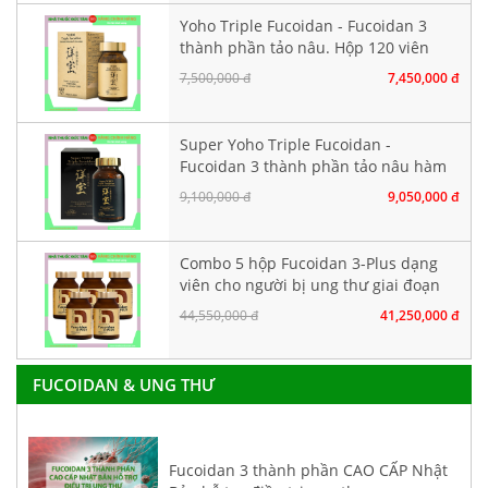
Yoho Triple Fucoidan - Fucoidan 3
thành phần tảo nâu. Hộp 120 viên
7,500,000 đ
7,450,000 đ
Super Yoho Triple Fucoidan -
Fucoidan 3 thành phần tảo nâu hàm
lượng CAO. Hộp 160 viên
9,100,000 đ
9,050,000 đ
Combo 5 hộp Fucoidan 3-Plus dạng
viên cho người bị ung thư giai đoạn
đầu
44,550,000 đ
41,250,000 đ
FUCOIDAN & UNG THƯ
Fucoidan 3 thành phần CAO CẤP Nhật