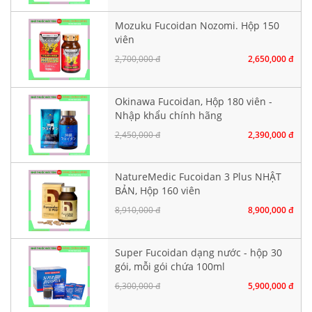
Mozuku Fucoidan Nozomi. Hộp 150
viên
2,700,000 đ
2,650,000 đ
Okinawa Fucoidan, Hộp 180 viên -
Nhập khẩu chính hãng
2,450,000 đ
2,390,000 đ
NatureMedic Fucoidan 3 Plus NHẬT
BẢN, Hộp 160 viên
8,910,000 đ
8,900,000 đ
Super Fucoidan dạng nước - hộp 30
gói, mỗi gói chứa 100ml
6,300,000 đ
5,900,000 đ