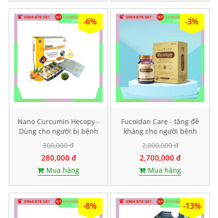
-6%
-3%
Nano Curcumin Hecopy -
Fucoidan Care - tăng đề
Dùng cho người bị bệnh
kháng cho người bệnh
dạ dày. Hộp 60 viên
ung thư, Hộp 60 viên
300,000 đ
2,800,000 đ
nang cứng
280,000 đ
2,700,000 đ
Mua hàng
Mua hàng
-8%
-13%