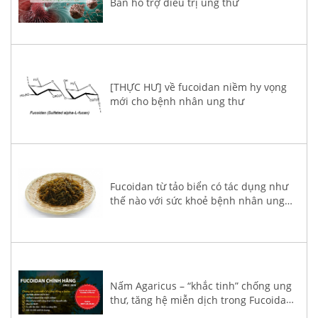
Bản hỗ trợ điều trị ung thư
[THỰC HƯ] về fucoidan niềm hy vọng
mới cho bệnh nhân ung thư
Fucoidan từ tảo biển có tác dụng như
thế nào với sức khoẻ bệnh nhân ung
thư?
Nấm Agaricus – “khắc tinh” chống ung
thư, tăng hệ miễn dịch trong Fucoidan
3-Plus