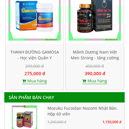
THANH ĐƯỜNG GAMOSA
Mãnh Dương Nam Việt
- Học viện Quân Y
Men Strong - tăng cường
sinh lý nam
299,000 đ
450,000 đ
275,000 đ
390,000 đ
Mua hàng
Mua hàng
SẢN PHẨM BÁN CHẠY
Mozuku Fucoidan Nozomi Nhật Bản.
Hộp 60 viên
1,200,000 đ
1,150,000 đ