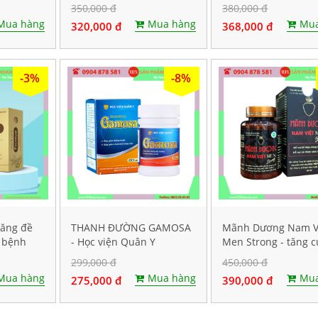
bị bệnh dạ dày. Hộp 30
sức đề kháng, Hộp 4
350,000 đ
380,000 đ
viên
Mua hàng
Mua hàng
Mua
320,000 đ
368,000 đ
-3%
-8%
tăng đề
THANH ĐƯỜNG GAMOSA
Mãnh Dương Nam V
 bệnh
- Học viện Quân Y
Men Strong - tăng 
viên
sinh lý nam
299,000 đ
450,000 đ
Mua hàng
Mua hàng
Mua
275,000 đ
390,000 đ