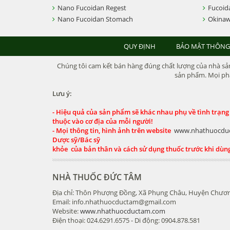
Nano Fucoidan Regest
Fucoid
Nano Fucoidan Stomach
Okinaw
QUY ĐỊNH
BẢO MẬT THÔNG
Chúng tôi cam kết bán hàng đúng chất lượng của nhà sản 
sản phẩm. Mọi phả
Lưu ý:
- Hiệu quả của sản phẩm sẽ khác nhau phụ về tình trạng
thuộc vào cơ địa của mỗi người!
- Mọi thông tin, hình ảnh trên website
www.nhathuocdu
Dược sỹ/Bác sỹ
khỏe của bản thân và cách sử dụng thuốc trước khi dùn
NHÀ THUỐC ĐỨC TÂM
Địa chỉ: Thôn Phượng Đồng, Xã Phụng Châu, Huyện Chươn
Email: info.nhathuocductam@gmail.com
Website:
www.nhathuocductam.com
Điện thoại: 024.6291.6575 - Di động: 0904.878.581