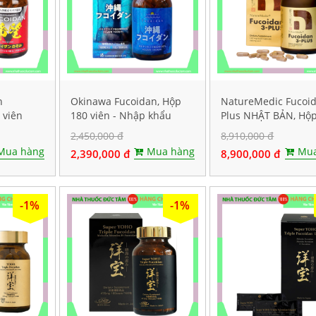
n
Okinawa Fucoidan, Hộp
NatureMedic Fucoi
 viên
180 viên - Nhập khẩu
Plus NHẬT BẢN, Hộ
chính hãng
viên
2,450,000 đ
8,910,000 đ
Mua hàng
Mua hàng
Mua
2,390,000 đ
8,900,000 đ
-1%
-1%