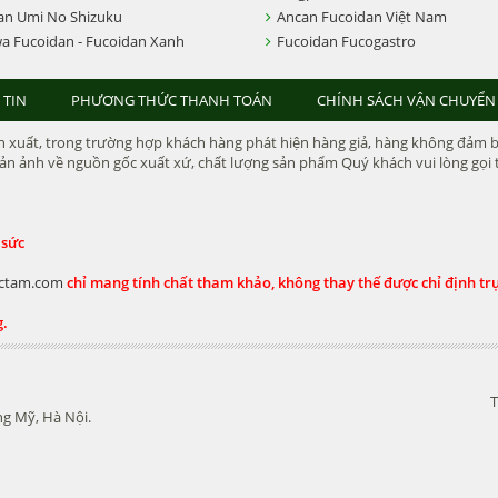
an Umi No Shizuku
Ancan Fucoidan Việt Nam
a Fucoidan - Fucoidan Xanh
Fucoidan Fucogastro
 TIN
PHƯƠNG THỨC THANH TOÁN
CHÍNH SÁCH VẬN CHUYỂN
xuất, trong trường hợp khách hàng phát hiện hàng giả, hàng không đảm bảo 
n ảnh về nguồn gốc xuất xứ, chất lượng sản phẩm Quý khách vui lòng gọi t
 sức
ctam.com
chỉ mang tính chất tham khảo, không thay thế được chỉ định trực
g.
T
g Mỹ, Hà Nội.