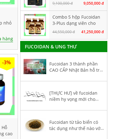
thành phần tảo nâu
9,100,000 đ
9,050,000 đ
hàm lượng CAO. Hộp
160 viên
Combo 5 hộp Fucoidan
ộp nhỏ
3-Plus dạng viên cho
người bị ung thư giai
44,550,000 đ
41,250,000 đ
đoạn đầu
 hàng
FUCOIDAN & UNG THƯ
-3%
Fucoidan 3 thành phần
CAO CẤP Nhật Bản hỗ trợ
điều trị ung thư
[THỰC HƯ] về fucoidan
niềm hy vọng mới cho
bệnh nhân ung thư
Fucoidan từ tảo biển có
- Hỗ
tác dụng như thế nào với
ng cao
sức khoẻ bệnh nhân ung