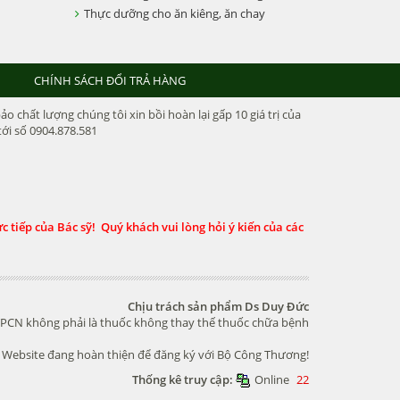
Thực dưỡng cho ăn kiêng, ăn chay
CHÍNH SÁCH ĐỔI TRẢ HÀNG
chất lượng chúng tôi xin bồi hoàn lại gấp 10 giá trị của
ới số 0904.878.581
 tiếp của Bác sỹ! Quý khách vui lòng hỏi ý kiến của các
Chịu trách sản phẩm Ds Duy Đức
PCN không phải là thuốc không thay thế thuốc chữa bệnh
Website đang hoàn thiện để đăng ký với Bộ Công Thương!
Thống kê truy cập:
Online
22