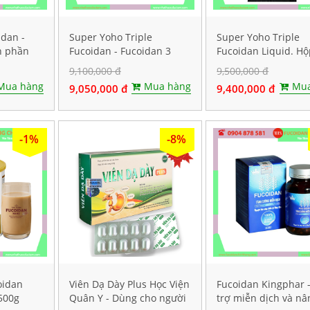
idan -
Super Yoho Triple
Super Yoho Triple
h phần
Fucoidan - Fucoidan 3
Fucoidan Liquid. H
 viên
thành phần tảo nâu hàm
20 gói
9,100,000 đ
9,500,000 đ
lượng CAO. Hộp 160 viên
Mua hàng
Mua hàng
Mua
9,050,000 đ
9,400,000 đ
-1%
-8%
oidan
Viên Dạ Dày Plus Học Viện
Fucoidan Kingphar 
500g
Quân Y - Dùng cho người
trợ miễn dịch và nâ