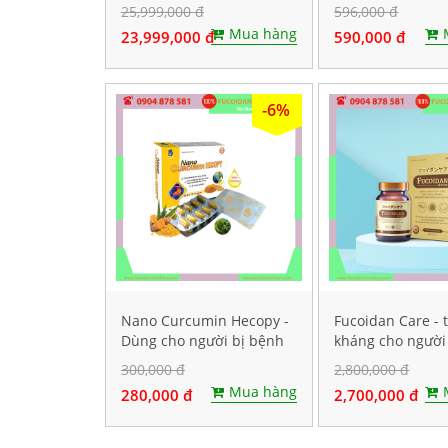
60 gói
25,999,000 đ
596,000 đ
Mua hàng
23,999,000 đ
590,000 đ
-6%
Nano Curcumin Hecopy -
Fucoidan Care - 
Dùng cho người bị bệnh
kháng cho người
dạ dày. Hộp 60 viên
ung thư, Hộp 60 
300,000 đ
2,800,000 đ
nang cứng
Mua hàng
280,000 đ
2,700,000 đ