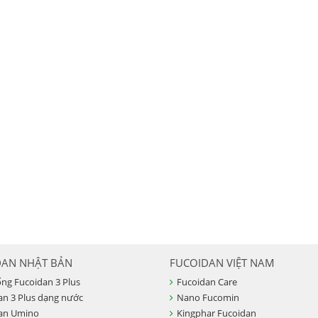
DAN NHẬT BẢN
FUCOIDAN VIỆT NAM
ống Fucoidan 3 Plus
Fucoidan Care
an 3 Plus dạng nước
Nano Fucomin
an Umino
Kingphar Fucoidan