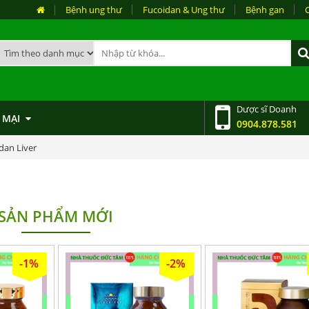
Bệnh ung thư
Fucoidan & Ung thư
Bệnh gan
Dược sĩ Doanh
 MẠI
0904.878.581
dan Liver
SẢN PHẨM MỚI
-1%
-2%