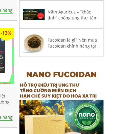
0 viên
thư?
 hàng
Nấm Agaricus – “khắc
tinh” chống ung thư, tăng
hệ miễn dịch trong
Fucoidan 3-Plus
-13%
Fucoidan là gì? Nên mua
Fucoidan chính hãng tại
Việt Nam?
iệt
cường
 hàng