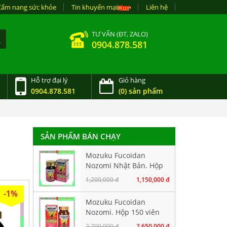
Cẩm nang sức khỏe
Tin khuyến mại
Liên hệ
TƯ VẤN (ĐT, ZALO)
0904.878.581
Hỗ trợ đại lý
Giỏ hàng
0904.878.581
(0) sản phẩm
SẢN PHẨM BÁN CHẠY
Mozuku Fucoidan
Nozomi Nhật Bản. Hộp
60 viên
1,200,000 đ
1,150,000 đ
-1%
Mozuku Fucoidan
Nozomi. Hộp 150 viên
2,700,000 đ
2,650,000 đ