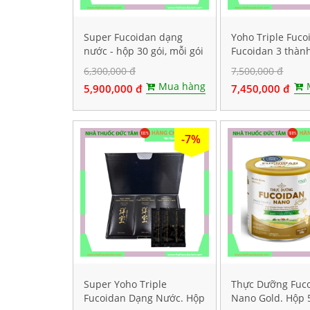
Super Fucoidan dạng
Yoho Triple Fuco
nước - hộp 30 gói, mỗi gói
Fucoidan 3 thàn
chứa 100ml
tảo nâu. Hộp 120
6,300,000 đ
7,500,000 đ
Mua hàng
5,900,000 đ
7,450,000 đ
-7%
Super Yoho Triple
Thực Dưỡng Fuc
Fucoidan Dạng Nước. Hộp
Nano Gold. Hộp 