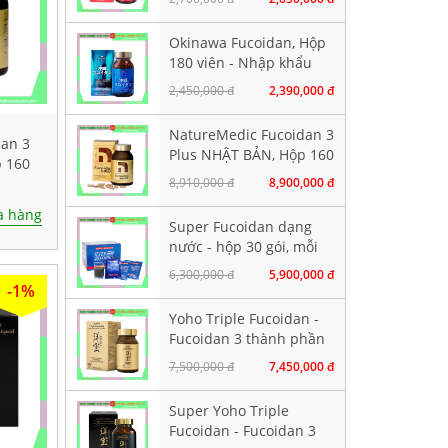
Okinawa Fucoidan, Hộp
180 viên - Nhập khẩu
chính hãng
2,450,000 đ
2,390,000 đ
NatureMedic Fucoidan 3
dan 3
Plus NHẬT BẢN, Hộp 160
p 160
viên
8,910,000 đ
8,900,000 đ
 hàng
Super Fucoidan dạng
nước - hộp 30 gói, mỗi
gói chứa 100ml
6,300,000 đ
5,900,000 đ
-1%
Yoho Triple Fucoidan -
Fucoidan 3 thành phần
tảo nâu. Hộp 120 viên
7,500,000 đ
7,450,000 đ
Super Yoho Triple
Fucoidan - Fucoidan 3