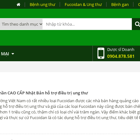
Bệnh ung thư
Fucoidan & Ung thư
Bệnh gan
Dược sĩ Doanh
 MẠI
0904.878.581
hần CAO CẤP Nhật Bản hỗ trợ điều trị ung thư
rường Việt Nam có rất nhiều loại Fucoidan được các nhà bán hàng quảng cáo 
g hỗ trợ điều trị ung thư và giá của các loại Fucoidan này cũng được bán c
ỉ hơn 1 triệu cũng có, thậm chí có loại chỉ vài trăm ngàn. Vậy điểm khác biệt g
gì và thực sự cứ Fucoidan là có tác dụng hỗ trợ điều trị ung thư, tiêu diệt t
ác bạn đọc bài viết sau nhé