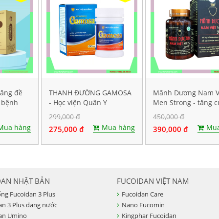
tăng đề
THANH ĐƯỜNG GAMOSA
Mãnh Dương Nam V
 bệnh
- Học viện Quân Y
Men Strong - tăng 
viên
sinh lý nam
299,000 đ
450,000 đ
Mua hàng
Mua hàng
Mua
275,000 đ
390,000 đ
DAN NHẬT BẢN
FUCOIDAN VIỆT NAM
ống Fucoidan 3 Plus
Fucoidan Care
an 3 Plus dạng nước
Nano Fucomin
an Umino
Kingphar Fucoidan