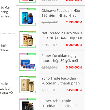
 từ đại
Okinawa Fucoidan, Hộp
o hàng
180 viên - Nhập khẩu
tìm hiểu
chính hãng
2,450,000 đ
2,390,000 đ
NatureMedic Fucoidan 3
Plus NHẬT BẢN, Hộp 160
viên
8,910,000 đ
8,900,000 đ
g biển
Y khoa
Super Fucoidan dạng
nước - hộp 30 gói, mỗi
gói chứa 100ml
6,300,000 đ
5,900,000 đ
Yoho Triple Fucoidan -
Fucoidan 3 thành phần
ệ miễn
tảo nâu. Hộp 120 viên
ác loại
7,500,000 đ
7,450,000 đ
t quả tốt
Super Yoho Triple
Fucoidan - Fucoidan 3