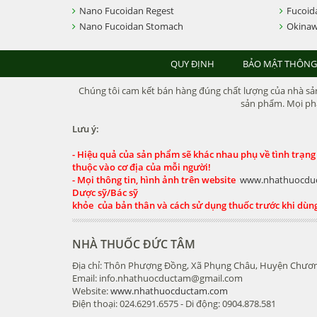
Nano Fucoidan Regest
Fucoid
Nano Fucoidan Stomach
Okinaw
QUY ĐỊNH
BẢO MẬT THÔNG
Chúng tôi cam kết bán hàng đúng chất lượng của nhà sản 
sản phẩm. Mọi phả
Lưu ý:
- Hiệu quả của sản phẩm sẽ khác nhau phụ về tình trạng
thuộc vào cơ địa của mỗi người!
- Mọi thông tin, hình ảnh trên website
www.nhathuocdu
Dược sỹ/Bác sỹ
khỏe của bản thân và cách sử dụng thuốc trước khi dùn
NHÀ THUỐC ĐỨC TÂM
Địa chỉ: Thôn Phượng Đồng, Xã Phụng Châu, Huyện Chươn
Email: info.nhathuocductam@gmail.com
Website:
www.nhathuocductam.com
Điện thoại: 024.6291.6575 - Di động: 0904.878.581