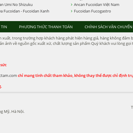
an Umi No Shizuku
Ancan Fucoidan Việt Nam
a Fucoidan - Fucoidan Xanh
Fucoidan Fucogastro
 TIN
PHƯƠNG THỨC THANH TOÁN
CHÍNH SÁCH VẬN CHUYỂN
xuất, trong trường hợp khách hàng phát hiện hàng giả, hàng không đảm bảo 
n ảnh về nguồn gốc xuất xứ, chất lượng sản phẩm Quý khách vui lòng gọi t
 sức
ctam.com
chỉ mang tính chất tham khảo, không thay thế được chỉ định trực
g.
T
g Mỹ, Hà Nội.