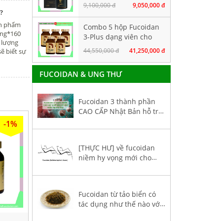
thành phần tảo nâu
9,100,000 đ
9,050,000 đ
hàm lượng CAO. Hộp
?
160 viên
ản phẩm
Combo 5 hộp Fucoidan
ang*160
3-Plus dạng viên cho
ố lượng
người bị ung thư giai
44,550,000 đ
41,250,000 đ
ẽ biết sự
đoạn đầu
FUCOIDAN & UNG THƯ
Fucoidan 3 thành phần
CAO CẤP Nhật Bản hỗ trợ
điều trị ung thư
-1%
[THỰC HƯ] về fucoidan
niềm hy vọng mới cho
bệnh nhân ung thư
Fucoidan từ tảo biển có
tác dụng như thế nào với
sức khoẻ bệnh nhân ung