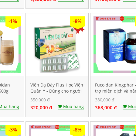
-1%
-8%
oidan
Viên Dạ Dày Plus Học Viện
Fucoidan Kingphar 
500g
Quân Y - Dùng cho người
trợ miễn dịch và nâ
bị bệnh dạ dày. Hộp 30
sức đề kháng, Hộp 4
350,000 đ
380,000 đ
viên
Mua hàng
Mua hàng
Mua
320,000 đ
368,000 đ
-3%
-8%