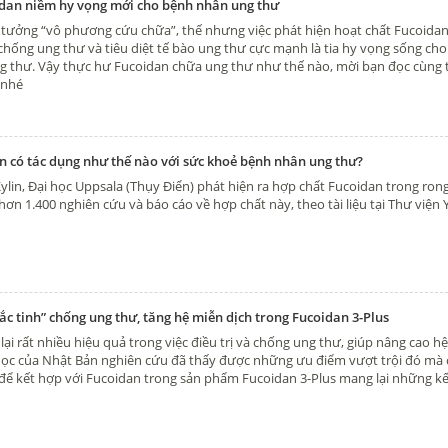
dan niềm hy vọng mới cho bệnh nhân ung thư
ưởng “vô phương cứu chữa”, thế nhưng việc phát hiện hoạt chất Fucoidan
hống ung thư và tiêu diệt tế bào ung thư cực mạnh là tia hy vọng sống ch
 thư. Vậy thực hư Fucoidan chữa ung thư như thế nào, mời bạn đọc cùng 
 nhé
n có tác dụng như thế nào với sức khoẻ bệnh nhân ung thư?
ylin, Đại học Uppsala (Thụy Điển) phát hiện ra hợp chất Fucoidan trong ron
hơn 1.400 nghiên cứu và báo cáo về hợp chất này, theo tài liệu tại Thư viện 
c tinh” chống ung thư, tăng hệ miễn dịch trong Fucoidan 3-Plus
i rất nhiều hiệu quả trong việc điều trị và chống ung thư, giúp nâng cao h
học của Nhật Bản nghiên cứu đã thấy được những ưu điểm vượt trội đó mà c
ể kết hợp với Fucoidan trong sản phẩm Fucoidan 3-Plus mang lại những kế