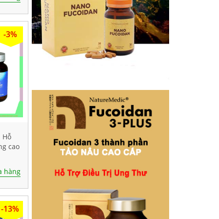
-3%
- Hỗ
ng cao
0 viên
 hàng
-13%