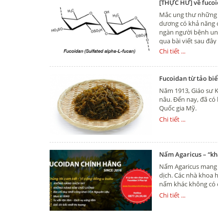
[THỰC HƯ] về fucoi
Mắc ung thư những t
dương có khả năng c
ngàn người bệnh ung
qua bài viết sau đây
Chi tiết ...
Fucoidan từ tảo biể
Năm 1913, Giáo sư K
nâu. Đến nay, đã có 
Quốc gia Mỹ.
Chi tiết ...
Nấm Agaricus – “khắ
Nấm Agaricus mang lạ
dịch. Các nhà khoa 
nấm khác không có đ
Chi tiết ...