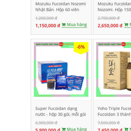
Mozuku Fucoidan Nozomi
Mozuku Fucoida
Nhật Bản. Hộp 60 viên
Nozomi. Hộp 150
1,200,000 đ
2,700,000 đ
Mua hàng
1,150,000 đ
2,650,000 đ
-6%
Super Fucoidan dạng
Yoho Triple Fuco
nước - hộp 30 gói, mỗi gói
Fucoidan 3 thàn
chứa 100ml
tảo nâu. Hộp 120
6,300,000 đ
7,500,000 đ
Mua hàng
5,900,000 đ
7,450,000 đ