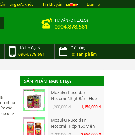
Cẩm nang sức khỏe
Tin khuyến mại
Liên hệ
TƯ VẤN (ĐT, ZALO)
0904.878.581
Hỗ trợ đại lý
Giỏ hàng
0904.878.581
(0) sản phẩm
SẢN PHẨM BÁN CHẠY
Mozuku Fucoidan
là
Nozomi Nhật Bản. Hộp
hênh nhau
60 viên
1,200,000 đ
1,150,000 đ
iữa các
ế bào ung
Mozuku Fucoidan
Nozomi. Hộp 150 viên
2,700,000 đ
2,650,000 đ