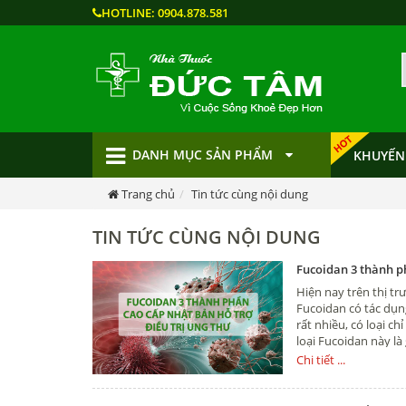
HOTLINE:
0904.878.581
DANH MỤC SẢN PHẨM
KHUYẾN
Trang chủ
Tin tức cùng nội dung
TIN TỨC CÙNG NỘI DUNG
Fucoidan 3 thành p
Hiện nay trên thị t
Fucoidan có tác dụn
rất nhiều, có loại ch
loại Fucoidan này là 
thư hay không mời c
Chi tiết ...