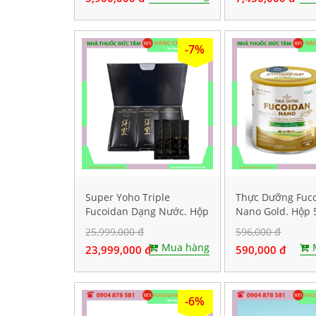
-7%
Super Yoho Triple
Thực Dưỡng Fuc
Fucoidan Dạng Nước. Hộp
Nano Gold. Hộp 
60 gói
25,999,000 đ
596,000 đ
Mua hàng
23,999,000 đ
590,000 đ
-6%