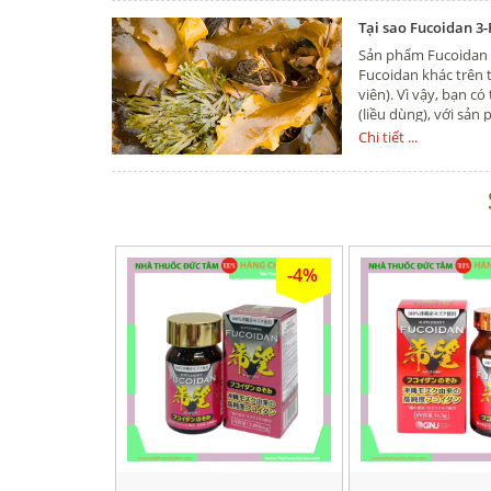
Tại sao Fucoidan 3-
Sản phẩm Fucoidan 
Fucoidan khác trên 
viên). Vì vậy, bạn c
(liều dùng), với sản
khác biệt ngay (Fuco
Chi tiết ...
-4%