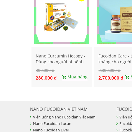
Nano Curcumin Hecopy -
Fucoidan Care - 
Dùng cho người bị bệnh
kháng cho người
dạ dày. Hộp 60 viên
ung thư, Hộp 60 
300,000 đ
2,800,000 đ
nang cứng
Mua hàng
280,000 đ
2,700,000 đ
NANO FUCOIDAN VIỆT NAM
FUCOI
Viên uống Nano Fucoidan Việt Nam
Viên u
Nano Fucoidan Lucan
Fucoid
Nano Fucoidan Liver
Fucoid