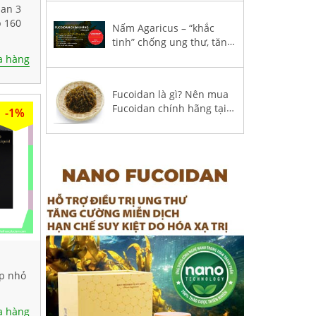
thư?
dan 3
p 160
Nấm Agaricus – “khắc
tinh” chống ung thư, tăng
hệ miễn dịch trong
 hàng
Fucoidan 3-Plus
Fucoidan là gì? Nên mua
Fucoidan chính hãng tại
-1%
Việt Nam?
ộp nhỏ
 hàng