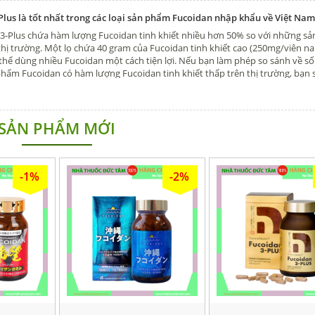
Plus là tốt nhất trong các loại sản phẩm Fucoidan nhập khẩu về Việt Nam
3-Plus chứa hàm lượng Fucoidan tinh khiết nhiều hơn 50% so với những s
thị trường. Một lọ chứa 40 gram của Fucoidan tinh khiết cao (250mg/viên n
ó thể dùng nhiều Fucoidan một cách tiện lợi. Nếu bạn làm phép so sánh về s
 phẩm Fucoidan có hàm lượng Fucoidan tinh khiết thấp trên thị trường, bạn s
idan 3-Plus dùng số lượng ít hơn).
SẢN PHẨM MỚI
-1%
-2%