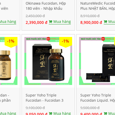
n
Okinawa Fucoidan, Hộp
NatureMedic Fucoi
 viên
180 viên - Nhập khẩu
Plus NHẬT BẢN, Hộ
chính hãng
viên
2,450,000 đ
8,910,000 đ
Mua hàng
Mua hàng
Mua
2,390,000 đ
8,900,000 đ
-1%
-1%
idan -
Super Yoho Triple
Super Yoho Triple
h phần
Fucoidan - Fucoidan 3
Fucoidan Liquid. H
 viên
thành phần tảo nâu hàm
20 gói
9,100,000 đ
9,500,000 đ
lượng CAO. Hộp 160 viên
Mua hàng
Mua hàng
Mua
9,050,000 đ
9,400,000 đ