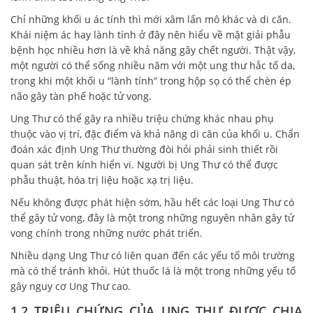
Chỉ những khối u ác tính thì mới xâm lấn mô khác và di căn.
Khái niệm ác hay lành tính ở đây nên hiểu về mặt giải phẫu
bệnh học nhiều hơn là về khả năng gây chết người. Thật vậy,
một người có thể sống nhiều năm với một ung thư hắc tố da,
trong khi một khối u “lành tính” trong hộp sọ có thể chèn ép
não gây tàn phế hoặc tử vong.
Ung Thư có thể gây ra nhiều triệu chứng khác nhau phụ
thuộc vào vị trí, đặc điểm và khả năng di căn của khối u. Chẩn
đoán xác định Ung Thư thường đòi hỏi phải sinh thiết rồi
quan sát trên kính hiển vi. Người bị Ung Thư có thể được
phẫu thuật, hóa trị liệu hoặc xạ trị liệu.
Nếu không được phát hiện sớm, hầu hết các loại Ung Thư có
thể gây tử vong, đây là một trong những nguyên nhân gây tử
vong chính trong những nước phát triển.
Nhiều dạng Ung Thư có liên quan đến các yếu tố môi trường
mà có thể tránh khỏi. Hút thuốc lá là một trong những yếu tố
gây nguy cơ Ung Thư cao.
1.2 TRIỆU CHỨNG CỦA UNG THƯ ĐƯỢC CHIA