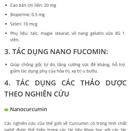
Cao bán chi liên: 20 mg
Bioperine: 0.5 mg
Selen: 10 mcg
Phụ liệu: talc, magie stearat, vỏ nang gelatin vừa đủ 1
viên.
3. TÁC DỤNG NANO FUCOMIN:
Giúp chống gốc tự do, tăng cường sức đề kháng, hỗ trợ
giảm tác dụng phụ của hóa trị, xạ trị u bướu.
4. TÁC DỤNG CÁC THẢO DƯỢC
THEO NGHIÊN CỨU
Nanocurcumin
Các nghiên cứu của thế giới về Curcumin có trong tinh chất
nghệ được thể hiện trong các tài liệu khoa học với các tác