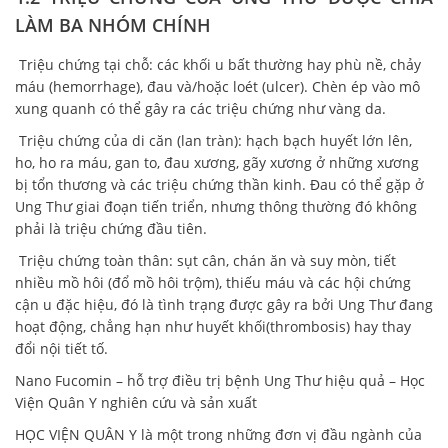
LÀM BA NHÓM CHÍNH
Triệu chứng tại chỗ: các khối u bất thường hay phù nề, chảy
máu (hemorrhage), đau và/hoặc loét (ulcer). Chèn ép vào mô
xung quanh có thể gây ra các triệu chứng như vàng da.
Triệu chứng của di căn (lan tràn): hạch bạch huyết lớn lên,
ho, ho ra máu, gan to, đau xương, gãy xương ở những xương
bị tổn thương và các triệu chứng thần kinh. Đau có thể gặp ở
Ung Thư giai đoạn tiến triển, nhưng thông thường đó không
phải là triệu chứng đầu tiên.
Triệu chứng toàn thân: sụt cân, chán ăn và suy mòn, tiết
nhiều mồ hôi (đổ mồ hôi trộm), thiếu máu và các hội chứng
cận u đặc hiệu, đó là tình trạng được gây ra bởi Ung Thư đang
hoạt động, chẳng hạn như huyết khối(thrombosis) hay thay
đổi nội tiết tố.
Nano Fucomin – hỗ trợ điều trị bệnh Ung Thư hiệu quả – Học
Viện Quân Y nghiên cứu và sản xuất
HỌC VIỆN QUÂN Y là một trong những đơn vị đầu ngành của