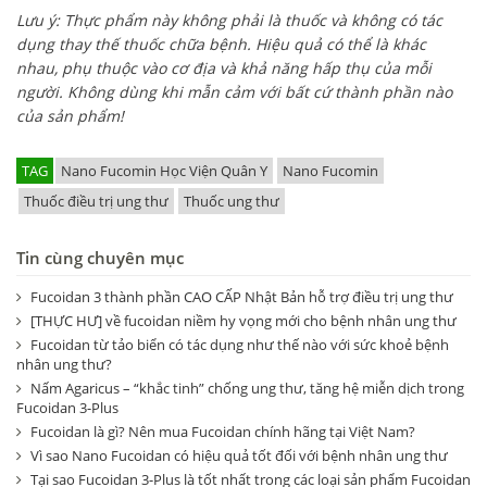
Lưu ý: Thực phẩm này không phải là thuốc và không có tác
dụng thay thế thuốc chữa bệnh. Hiệu quả có thể là khác
nhau, phụ thuộc vào cơ địa và khả năng hấp thụ của mỗi
người. Không dùng khi mẫn cảm với bất cứ thành phần nào
của sản phẩm!
TAG
Nano Fucomin Học Viện Quân Y
Nano Fucomin
Thuốc điều trị ung thư
Thuốc ung thư
Tin cùng chuyên mục
Fucoidan 3 thành phần CAO CẤP Nhật Bản hỗ trợ điều trị ung thư
[THỰC HƯ] về fucoidan niềm hy vọng mới cho bệnh nhân ung thư
Fucoidan từ tảo biển có tác dụng như thế nào với sức khoẻ bệnh
nhân ung thư?
Nấm Agaricus – “khắc tinh” chống ung thư, tăng hệ miễn dịch trong
Fucoidan 3-Plus
Fucoidan là gì? Nên mua Fucoidan chính hãng tại Việt Nam?
Vì sao Nano Fucoidan có hiệu quả tốt đối với bệnh nhân ung thư
Tại sao Fucoidan 3-Plus là tốt nhất trong các loại sản phẩm Fucoidan