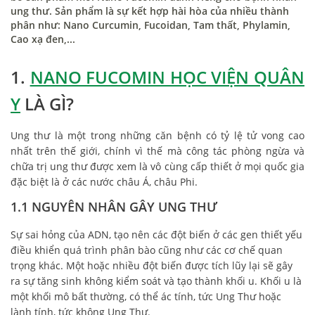
ung thư. Sản phẩm là sự kết hợp hài hòa của nhiều thành
phân như: Nano Curcumin, Fucoidan, Tam thất, Phylamin,
Cao xạ đen,...
1.
NANO FUCOMIN HỌC VIỆN QUÂN
Y
LÀ GÌ?
Ung thư là một trong những căn bệnh có tỷ lệ tử vong cao
nhất trên thế giới, chính vì thế mà công tác phòng ngừa và
chữa trị ung thư được xem là vô cùng cấp thiết ở mọi quốc gia
đặc biệt là ở các nước châu Á, châu Phi.
1.1 NGUYÊN NHÂN GÂY UNG THƯ
Sự sai hỏng của ADN, tạo nên các đột biến ở các gen thiết yếu
điều khiển quá trình phân bào cũng như các cơ chế quan
trọng khác. Một hoặc nhiều đột biến được tích lũy lại sẽ gây
ra sự tăng sinh không kiểm soát và tạo thành khối u. Khối u là
một khối mô bất thường, có thể ác tính, tức Ung Thư hoặc
lành tính, tức không Ung Thư.