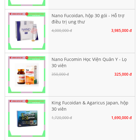
Nano Fucoidan, hộp 30 gói - Hỗ trợ
điều trị ung thư
4,000,000 đ
3,985,000 đ
Nano Fucomin Học Viện Quân Y - Lọ
30 viên
350,000 đ
325,000 đ
King Fucoidan & Agaricus Japan, hộp
30 viên
1,720,000 đ
1,690,000 đ