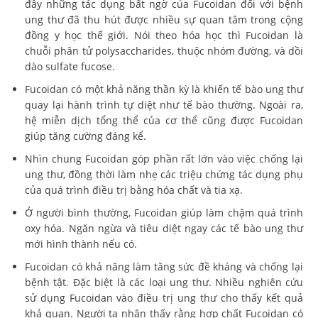
đây những tác dụng bất ngờ của Fucoidan đối với bệnh
ung thư đã thu hút được nhiều sự quan tâm trong cộng
đồng y học thế giới. Nói theo hóa học thì Fucoidan là
chuỗi phân tử polysaccharides, thuộc nhóm đường, và dồi
dào sulfate fucose.
Fucoidan có một khả năng thần kỳ là khiến tế bào ung thư
quay lại hành trình tự diệt như tế bào thường. Ngoài ra,
hệ miễn dịch tổng thể của cơ thể cũng được Fucoidan
giúp tăng cường đáng kể.
Nhìn chung Fucoidan góp phần rất lớn vào việc chống lại
ung thư, đồng thời làm nhẹ các triệu chứng tác dụng phụ
của quá trình điều trị bằng hóa chất và tia xạ.
Ở người bình thường, Fucoidan giúp làm chậm quá trình
oxy hóa. Ngăn ngừa và tiêu diệt ngay các tế bào ung thư
mới hình thành nếu có.
Fucoidan có khả năng làm tăng sức đề kháng và chống lại
bệnh tật. Đặc biệt là các loại ung thư. Nhiều nghiên cứu
sử dụng Fucoidan vào điều trị ung thư cho thấy kết quả
khả quan. Người ta nhận thấy rằng hợp chất Fucoidan có