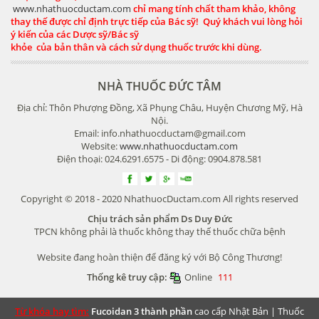
www.nhathuocductam.com
chỉ mang tính chất tham khảo, không
thay thế được chỉ định trực tiếp của Bác sỹ! Quý khách vui lòng hỏi
ý kiến của các Dược sỹ/Bác sỹ
khỏe của bản thân và cách sử dụng thuốc trước khi dùng.
NHÀ THUỐC ĐỨC TÂM
Địa chỉ: Thôn Phượng Đồng, Xã Phụng Châu, Huyện Chương Mỹ, Hà
Nội.
Email: info.nhathuocductam@gmail.com
Website:
www.nhathuocductam.com
Điện thoại: 024.6291.6575 - Di động: 0904.878.581
Copyright © 2018 - 2020 NhathuocDuctam.com All rights reserved
Chịu trách sản phẩm Ds Duy Đức
TPCN không phải là thuốc không thay thế thuốc chữa bệnh
Website đang hoàn thiện để đăng ký với Bộ Công Thương!
Thống kê truy cập:
Online
111
Từ khóa hay tìm:
Fucoidan 3 thành phần
cao cấp Nhật Bản |
Thuốc