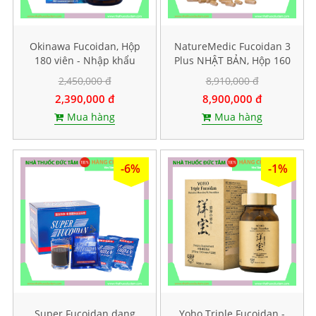
Okinawa Fucoidan, Hộp
NatureMedic Fucoidan 3
180 viên - Nhập khẩu
Plus NHẬT BẢN, Hộp 160
chính hãng
viên
2,450,000 đ
8,910,000 đ
2,390,000 đ
8,900,000 đ
Mua hàng
Mua hàng
-6%
-1%
Super Fucoidan dạng
Yoho Triple Fucoidan -