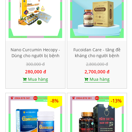
Nano Curcumin Hecopy -
Fucoidan Care - tăng đề
Dùng cho người bị bệnh
kháng cho người bệnh
dạ dày. Hộp 60 viên
ung thư, Hộp 60 viên
300,000 đ
2,800,000 đ
nang cứng
280,000 đ
2,700,000 đ
Mua hàng
Mua hàng
-8%
-13%