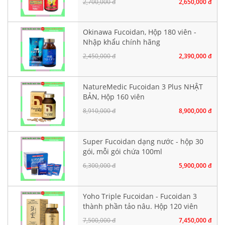
2,700,000 đ
2,650,000 đ
Okinawa Fucoidan, Hộp 180 viên -
Nhập khẩu chính hãng
2,450,000 đ
2,390,000 đ
NatureMedic Fucoidan 3 Plus NHẬT
BẢN, Hộp 160 viên
8,910,000 đ
8,900,000 đ
Super Fucoidan dạng nước - hộp 30
gói, mỗi gói chứa 100ml
6,300,000 đ
5,900,000 đ
Yoho Triple Fucoidan - Fucoidan 3
thành phần tảo nâu. Hộp 120 viên
7,500,000 đ
7,450,000 đ