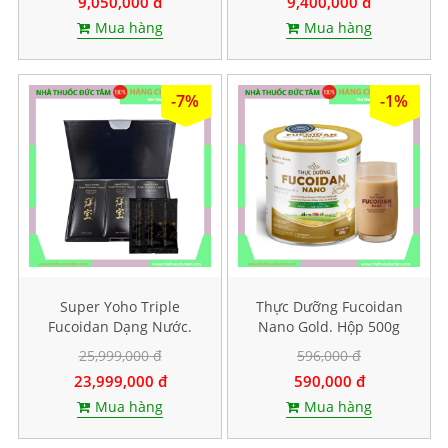
9,050,000 đ
9,400,000 đ
Mua hàng
Mua hàng
-7%
-1%
Super Yoho Triple
Thực Dưỡng Fucoidan
Fucoidan Dạng Nước.
Nano Gold. Hộp 500g
Hộp 60 gói
25,999,000 đ
596,000 đ
23,999,000 đ
590,000 đ
Mua hàng
Mua hàng