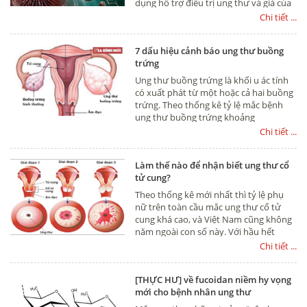
dụng hỗ trợ điều trị ung thư và giá của
các loại Fucoidan này cũng được bán
Chi tiết ...
chênh nhau rất nhiều, có loại chỉ hơn 1
triệu cũng có, thậm chí có loại chỉ vài
7 dấu hiệu cảnh báo ung thư buồng
trăm ngàn. Vậy điểm khác biệt giữa các
trứng
loại Fucoidan này là gì và thực sự cứ
Fucoidan là có tác dụng hỗ trợ điều trị
Ung thư buồng trứng là khối u ác tính
ung thư, tiêu diệt tế bào ung thư hay
có xuất phát từ một hoặc cả hai buồng
không mời các bạn đọc bài viết sau nhé
trứng. Theo thống kê tỷ lệ mắc bệnh
ung thư buồng trứng khoảng
4,6/100.000 phụ nữ. Bệnh có thể xảy ra
Chi tiết ...
ở nhiều độ tuổi tuy nhiên hay gặp nhất
là phụ nữ trên 50.
Làm thế nào để nhận biết ung thư cổ
tử cung?
Theo thống kê mới nhất thì tỷ lệ phụ
nữ trên toàn cầu mắc ung thư cổ tử
cung khá cao, và Việt Nam cũng không
năm ngoài con số này. Với hầu hết
bệnh nhân ung thư cổ tử cung, những
Chi tiết ...
cơn đau dữ dội hay cảm giác khác
thường không phải là dấu hiệu đầu tiên
[THỰC HƯ] về fucoidan niềm hy vọng
của bệnh. Ở giai đoạn đầu của căn
mới cho bệnh nhân ung thư
bệnh này, hầu như không có triệu
chứng. Vậy làm thế nào để phát hiện