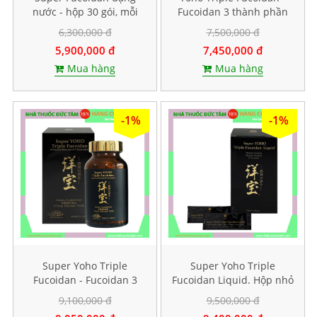
nước - hộp 30 gói, mỗi
Fucoidan 3 thành phần
gói chứa 100ml
tảo nâu. Hộp 120 viên
6,300,000 đ
7,500,000 đ
5,900,000 đ
7,450,000 đ
Mua hàng
Mua hàng
-1%
-1%
Super Yoho Triple
Super Yoho Triple
Fucoidan - Fucoidan 3
Fucoidan Liquid. Hộp nhỏ
thành phần tảo nâu hàm
20 gói
9,100,000 đ
9,500,000 đ
lượng CAO. Hộp 160 viên