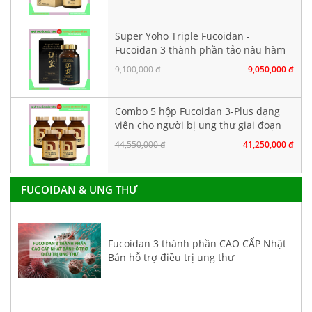
Super Yoho Triple Fucoidan -
Fucoidan 3 thành phần tảo nâu hàm
lượng CAO. Hộp 160 viên
9,100,000 đ
9,050,000 đ
Combo 5 hộp Fucoidan 3-Plus dạng
viên cho người bị ung thư giai đoạn
đầu
44,550,000 đ
41,250,000 đ
FUCOIDAN & UNG THƯ
Fucoidan 3 thành phần CAO CẤP Nhật
Bản hỗ trợ điều trị ung thư