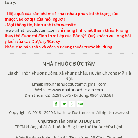
Lưu ý:
- Hiệu quả của sản phẩm sẽ khác nhau phụ về tình trạng sức
thuộc vào cơ địa của mỗi người!
- Mọi thông tin, hình ảnh trên website
www.nhathuocductam.com
chỉ mang tính chất tham khảo, không
thay thế được chỉ định trực tiếp của Bác sỹ! Quý khách vui lòng hỏi
ý kiến của các Dược sỹ/Bác sỹ
khỏe của bản thân và cách sử dụng thuốc trước khi dùng.
NHÀ THUỐC ĐỨC TÂM
Địa chỉ: Thôn Phượng Đồng, Xã Phụng Châu, Huyện Chương Mỹ, Hà
Nội.
Email: info.nhathuocductam@gmail.com
Website:
www.nhathuocductam.com
Điện thoại: 024.6291.6575 - Di động: 0904.878.581
Copyright © 2018 - 2020 NhathuocDuctam.com All rights reserved
Chịu trách sản phẩm Ds Duy Đức
TPCN không phải là thuốc không thay thế thuốc chữa bệnh
Website đang hoàn thiện để đăng ký với Bộ Công Thương!