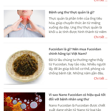
Chi tiết ...
đó mà các loại nấm khác không có để
kết hợp với Fucoidan trong sản phẩm
Bệnh ung thư thực quản là gì?
Fucoidan 3-Plus mang lại những kết
quả tốt
Thực quản là phần trên của ống tiêu
hóa, giúp chuyển thức ăn từ miệng
xuống dạ dày. Ung thư thực quản là
khối u ác tính được hình thành từ niêm
mạc thực quản. Khi phát triển khối u sẽ
Chi tiết ...
xâm nhập vào sâu trong thành thực
quản. Theo thời gian, khối u to lên và
Fucoidan là gì? Nên mua Fucoidan
có thể xâm lấn vào các cấu trúc xung
chính hãng tại Việt Nam?
quanh, di căn hạch, di căn theo đường
mạch máu, mạch bạch huyết tới các cơ
Đã từ lâu chúng ta thường nghe thấy
quan khác: phổi, gan, xương… Thực
từ Fucoidan, hay tảo nâu. Nhiều người
quản dài khoảng 25cm, chia thành 3
lấy để ăn giúp bồi bổ cơ thể, phòng và
đoạn: ⅓ trên, ⅓ giữa và ⅓ dưới. Khối u
chống bệnh tật. Những năm gần đây,
có thể xuất hiện bất cứ
Fucoidan dần trở lên phổ biến với hầu
Chi tiết ...
hết mọi người trên khắp các quốc gia
trên thể giới và nó được ụng dụng vào
sản xuất thuốc/thực phẩm chức năng
Vì sao Nano Fucoidan có hiệu quả tốt
giúp phòng, hỗ trợ và điều trị nhiều
đối với bệnh nhân ung thư
bệnh
Nano Fucoidan là Fucoidan được chiết
xuất dạng phân tử Nano từ loại tảo