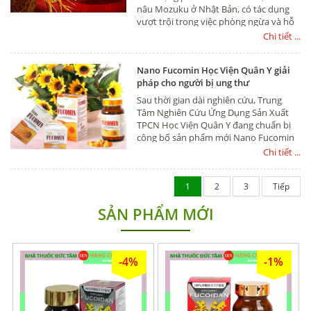
nâu Mozuku ở Nhật Bản, có tác dụng
vượt trội trong việc phòng ngừa và hỗ
trợ điều trị ung thư hiệu quả.
Chi tiết ...
Nano Fucomin Học Viện Quân Y giải
pháp cho người bị ung thư
Sau thời gian dài nghiên cứu, Trung
Tâm Nghiên Cứu Ứng Dụng Sản Xuất
TPCN Học Viện Quân Y đang chuẩn bị
công bố sản phẩm mới Nano Fucomin
dành riêng cho bệnh nhân ung thư.
Chi tiết ...
Sản phẩm là sự kết hợp hài hòa của
nhiều thành phân như: Nano
1
2
3
Tiếp
Curcumin, Fucoidan, Tam thất,
Phylamin, Cao xạ đen,...
SẢN PHẨM MỚI
-4%
-1%