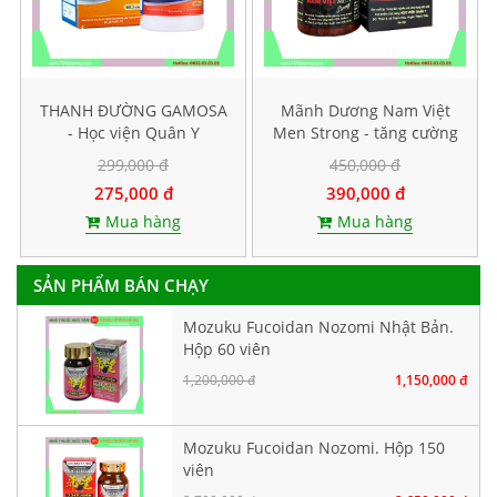
THANH ĐƯỜNG GAMOSA
Mãnh Dương Nam Việt
- Học viện Quân Y
Men Strong - tăng cường
sinh lý nam
299,000 đ
450,000 đ
275,000 đ
390,000 đ
Mua hàng
Mua hàng
SẢN PHẨM BÁN CHẠY
Mozuku Fucoidan Nozomi Nhật Bản.
Hộp 60 viên
1,200,000 đ
1,150,000 đ
Mozuku Fucoidan Nozomi. Hộp 150
viên