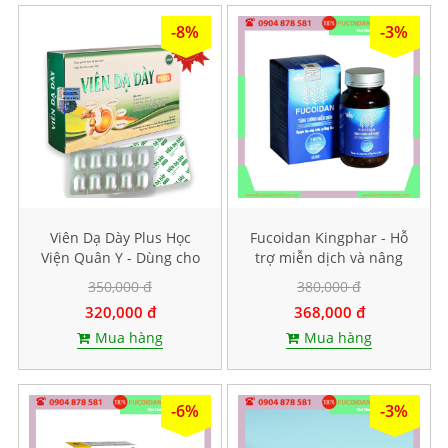
-8%
-3%
Viên Dạ Dày Plus Học
Fucoidan Kingphar - Hỗ
Viện Quân Y - Dùng cho
trợ miễn dịch và nâng
người bị bệnh dạ dày.
cao sức đề kháng, Hộp 40
350,000 đ
380,000 đ
Hộp 30 viên
viên
320,000 đ
368,000 đ
Mua hàng
Mua hàng
-6%
-3%