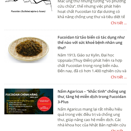
Mắc ung thư những tưởng “vô phương
mình bị ung thư cổ tử cung sớm để có
cứu chữa”, thế nhưng việc phát hiện
liệu pháp điều trị thích hợp? Hãy cùng
hoạt chất Fucoidan từ đại dương có
chúng tôi tìm hiểu về vấn đề này nhé
khả năng chống ung thư và tiêu diệt tế
bào ung thư cực mạnh là tia hy vọng
Chi tiết ...
sống cho hàng ngàn người bệnh ung
thư. Vậy thực hư Fucoidan chữa ung
Fucoidan từ tảo biển có tác dụng như
thư như thế nào, mời bạn đọc cùng tìm
thế nào với sức khoẻ bệnh nhân ung
hiểu qua bài viết sau đây nhé
thư?
Năm 1913, Giáo sư Kylin, Đại học
Uppsala (Thụy Điển) phát hiện ra hợp
chất Fucoidan trong rong biển nâu.
Đến nay, đã có hơn 1.400 nghiên cứu và
báo cáo về hợp chất này, theo tài liệu
Chi tiết ...
tại Thư viện Y khoa Quốc gia Mỹ.
Nấm Agaricus – “khắc tinh” chống ung
thư, tăng hệ miễn dịch trong Fucoidan
3-Plus
Nấm Agaricus mang lại rất nhiều hiệu
quả trong việc điều trị và chống ung
thư, giúp nâng cao hệ miễn dịch. Các
nhà khoa học của Nhật Bản nghiên cứu
đã thấy được những ưu điểm vượt trội