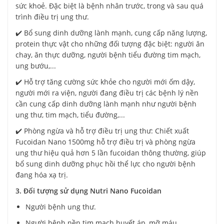
sức khoẻ. Đặc biệt là bệnh nhân trước, trong và sau quá
trình điều trị ung thư.
✔️ Bổ sung dinh dưỡng lành mạnh, cung cấp năng lượng,
protein thực vật cho những đối tượng đặc biệt: người ăn
chay, ăn thực dưỡng, người bệnh tiểu đường tim mạch,
ung bướu,...
✔️ Hỗ trợ tăng cường sức khỏe cho người mới ốm dậy,
người mới ra viện, người đang điều trị các bệnh lý nền
cần cung cấp dinh dưỡng lành mạnh như người bệnh
ung thư, tim mạch, tiểu đường,...
✔️ Phòng ngừa và hỗ trợ điều trị ung thư: Chiết xuất
Fucoidan Nano 1500mg hỗ trợ điều trị và phòng ngừa
ung thư hiệu quả hơn 5 lần fucoidan thông thường, giúp
bổ sung dinh dưỡng phục hồi thể lực cho người bệnh
đang hóa xạ trị.
3. Đối tượng sử dụng Nutri Nano Fucoidan
Người bệnh ung thư.
Người bệnh nền tim mạch huyết áp, mỡ máu