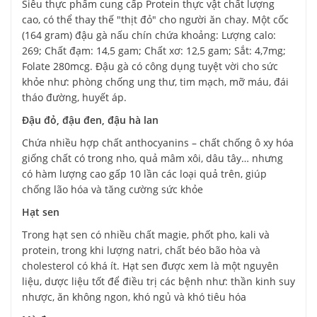
Siêu thực phẩm cung cấp Protein thực vật chất lượng
cao, có thể thay thế "thịt đỏ" cho người ăn chay. Một cốc
(164 gram) đậu gà nấu chín chứa khoảng: Lượng calo:
269; Chất đạm: 14,5 gam; Chất xơ: 12,5 gam; Sắt: 4,7mg;
Folate 280mcg. Đậu gà có công dụng tuyệt vời cho sức
khỏe như: phòng chống ung thư, tim mạch, mỡ máu, đái
tháo đường, huyết áp.
Đậu đỏ, đậu đen, đậu hà lan
Chứa nhiều hợp chất anthocyanins – chất chống ô xy hóa
giống chất có trong nho, quả mâm xôi, dâu tây… nhưng
có hàm lượng cao gấp 10 lần các loại quả trên, giúp
chống lão hóa và tăng cường sức khỏe
Hạt sen
Trong hạt sen có nhiều chất magie, phốt pho, kali và
protein, trong khi lượng natri, chất béo bão hòa và
cholesterol có khá ít. Hạt sen được xem là một nguyên
liệu, dược liệu tốt để điều trị các bệnh như: thần kinh suy
nhược, ăn không ngon, khó ngủ và khó tiêu hóa