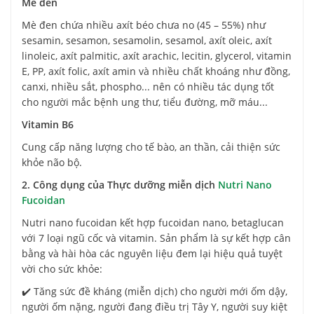
Mè đen
Mè đen chứa nhiều axít béo chưa no (45 – 55%) như
sesamin, sesamon, sesamolin, sesamol, axít oleic, axít
linoleic, axít palmitic, axít arachic, lecitin, glycerol, vitamin
E, PP, axít folic, axít amin và nhiều chất khoáng như đồng,
canxi, nhiều sắt, phospho... nên có nhiều tác dụng tốt
cho người mắc bệnh ung thư, tiểu đường, mỡ máu...
Vitamin B6
Cung cấp năng lượng cho tế bào, an thần, cải thiện sức
khỏe não bộ.
2. Công dụng của Thực dưỡng miễn dịch
Nutri Nano
Fucoidan
Nutri nano fucoidan kết hợp fucoidan nano, betaglucan
với 7 loại ngũ cốc và vitamin. Sản phẩm là sự kết hợp cân
bằng và hài hòa các nguyên liệu đem lại hiệu quả tuyệt
vời cho sức khỏe:
✔️ Tăng sức đề kháng (miễn dịch) cho người mới ốm dậy,
người ốm nặng, người đang điều trị Tây Y, người suy kiệt