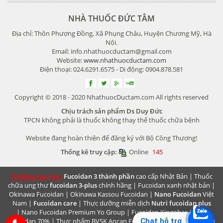
NHÀ THUỐC ĐỨC TÂM
Địa chỉ: Thôn Phượng Đồng, Xã Phụng Châu, Huyện Chương Mỹ, Hà
Nội.
Email: info.nhathuocductam@gmail.com
Website:
www.nhathuocductam.com
Điện thoại: 024.6291.6575 - Di động: 0904.878.581
Copyright © 2018 - 2020 NhathuocDuctam.com All rights reserved
Chịu trách sản phẩm Ds Duy Đức
TPCN không phải là thuốc không thay thế thuốc chữa bệnh
Website đang hoàn thiện để đăng ký với Bộ Công Thương!
Thống kê truy cập:
Online
145
Từ khóa hay tìm:
Fucoidan 3 thành phần
cao cấp Nhật Bản |
Thuốc
chữa ung thư
fucoidan 3-plus
chính hãng |
Fucoidan xanh nhật bản
|
Okinawa Fucoidan
|
Okinawa Kassou Fucoidan
|
Nano Fucoidan
Việt
Nam |
Fucoidan care
| Thực dưỡng miễn dịch
Nutri fucoidan plus
|
Nano Fucoidan Premium
Yo Group | Fucoidan Kingphar | Best
Fucoidan 70% | Thực phẩm BVSK
Ancan Fucoidan
| Thực dưỡng miễn
Chat hỗ trợ