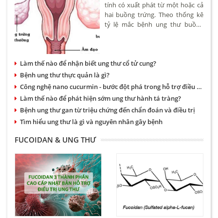
tính có xuất phát từ một hoặc cả
hai buồng trứng. Theo thống kê
tỷ lệ mắc bệnh ung thư buồng
trứng khoảng 4,6/100.000 phụ nữ.
Bệnh có thể xảy ra ở nhiều độ
tuổi tuy nhiên hay gặp nhất là
Làm thế nào để nhận biết ung thư cổ tử cung?
phụ nữ trên 50.
Bệnh ung thư thực quản là gì?
Công nghệ nano cucurmin - bước đột phá trong hỗ trợ điều trị bệnh dạ dày và ung thư
Làm thế nào để phát hiện sớm ung thư hành tá tràng?
Bệnh ung thư gan từ triệu chứng đến chẩn đoán và điều trị
Tìm hiểu ung thư là gì và nguyên nhân gây bệnh
FUCOIDAN & UNG THƯ