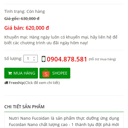
Tình trạng: Còn hàng
Giá gốc: 630,000 đ
Giá bán: 620,000 đ
Khuyến mại: Hàng ngày luôn có khuyến mại, hãy liên hệ để
biết các chương trình ưu đãi ngày hôm nay!
0904.878.581
Số lượng:
(Hỗ trợ mua hàng)
MUA HÀNG
SHOPEE
Freeship
(Click để xem chi tiết)
CHI TIẾT SẢN PHẨM
Nutri Nano Fucoidan là sản phẩm thực dưỡng ứng dụng
Fucoidan Nano chất lượng cao - 1 thành tựu đột phá mới