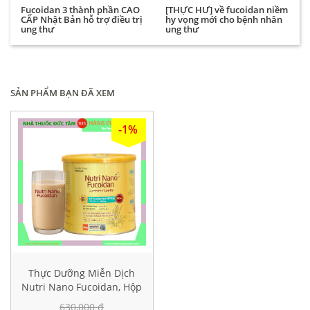
Fucoidan 3 thành phần CAO
[THỰC HƯ] về fucoidan niềm
CẤP Nhật Bản hỗ trợ điều trị
hy vọng mới cho bệnh nhân
ung thư
ung thư
SẢN PHẨM BẠN ĐÃ XEM
-1%
Thực Dưỡng Miễn Dịch
Nutri Nano Fucoidan, Hộp
500g
630,000 đ