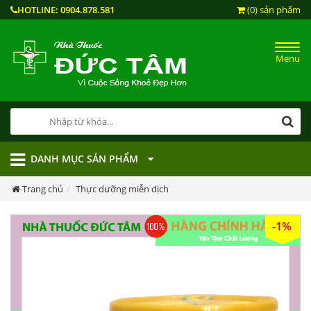
HOTLINE:
0904.878.581
(0) sản phẩm
Menu
DANH MỤC SẢN PHẨM
Trang chủ
Thực dưỡng miễn dịch
-1%