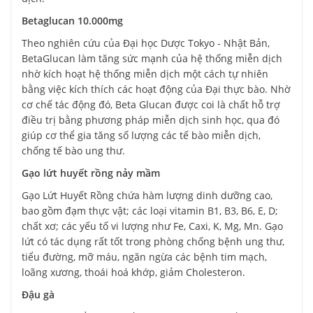
Betaglucan 10.000mg
Theo nghiên cứu của Đại học Dược Tokyo - Nhật Bản,
BetaGlucan làm tăng sức mạnh của hệ thống miễn dịch
nhờ kích hoạt hệ thống miễn dịch một cách tự nhiên
bằng việc kích thích các hoạt động của Đại thực bào. Nhờ
cơ chế tác động đó, Beta Glucan được coi là chất hỗ trợ
điều trị bằng phương pháp miễn dịch sinh học, qua đó
giúp cơ thể gia tăng số lượng các tế bào miễn dịch,
chống tế bào ung thư.
Gạo lứt huyết rồng nảy mầm
Gạo Lứt Huyết Rồng chứa hàm lượng dinh dưỡng cao,
bao gồm đạm thực vật; các loại vitamin B1, B3, B6, E, D;
chất xơ; các yếu tố vi lượng như Fe, Caxi, K, Mg, Mn. Gạo
lứt có tác dụng rất tốt trong phòng chống bệnh ung thư,
tiểu đường, mỡ máu, ngăn ngừa các bệnh tim mạch,
loãng xương, thoái hoá khớp, giảm Cholesteron.
Đậu gà