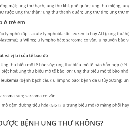
ờng mật; ung thư hạch; ung thư khí, phế quản; ung thư miệng; un
thư ruột; ung thư thận; ung thư thanh quản; ung thư tim; ung thư 
p ở trẻ em
o lymphô cấp - acute lymphoblastic leukemia hay ALL); ung thư h
blastoma); u Wilms; u lympho bào; sarcoma cơ vân; u nguyên bào 
t và vị trí của tế bào đó
 Ung thư biểu mô tế bào vảy; ung thư biểu mô tế bào hỗn hợp (kết
g biệt hoá;Ung thư biểu mô tế bào lớn; ung thư biểu mô tế bào nhỏ
: leukemia (bệnh bạch cầu); u limpho bào; bệnh đa u tủy xương; un
 sarcoma sụn; sarcoma cơ vân
 u mô đệm đường tiêu hóa (GIST); u trung biểu mô (ở màng phổi ha
 ĐƯỢC BỆNH UNG THƯ KHÔNG?