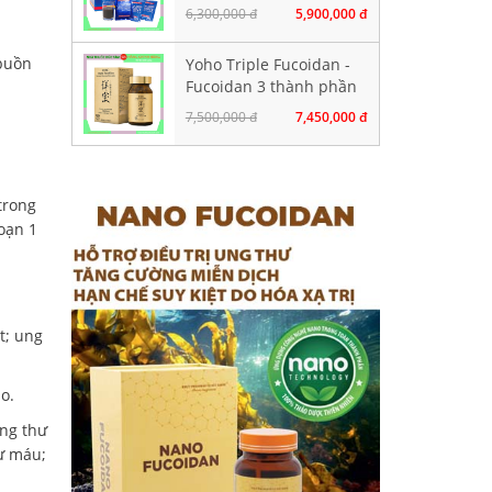
gói chứa 100ml
6,300,000 đ
5,900,000 đ
 buồn
Yoho Triple Fucoidan -
Fucoidan 3 thành phần
tảo nâu. Hộp 120 viên
7,500,000 đ
7,450,000 đ
trong
đoạn 1
t; ung
o.
ung thư
hư máu;