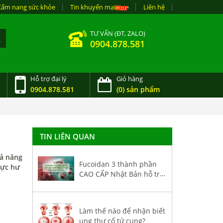
Cẩm nang sức khỏe
Tin khuyến mại
Liên hệ
TƯ VẤN (ĐT, ZALO)
0904.878.581
Hỗ trợ đại lý
Giỏ hàng
0904.878.581
(0) sản phẩm
TIN LIÊN QUAN
hả năng
Fucoidan 3 thành phần
hực hư
CAO CẤP Nhật Bản hỗ trợ
điều trị ung thư
Làm thế nào để nhận biết
ung thư cổ tử cung?