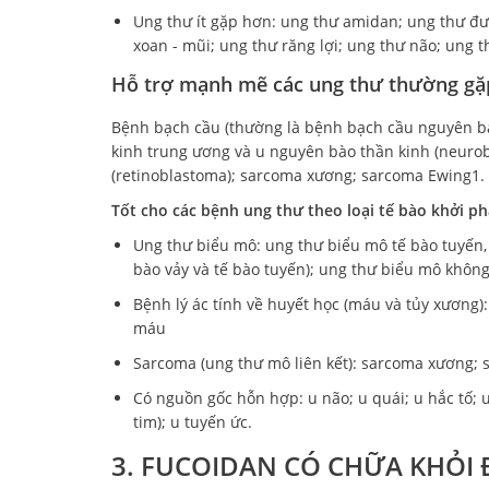
Ung thư ít gặp hơn: ung thư amidan; ung thư đư
xoan - mũi; ung thư răng lợi; ung thư não; ung 
Hỗ trợ mạnh mẽ các ung thư thường gặ
Bệnh bạch cầu (thường là bệnh bạch cầu nguyên bà
kinh trung ương và u nguyên bào thần kinh (neuro
(retinoblastoma); sarcoma xương; sarcoma Ewing1.
Tốt cho các bệnh ung thư theo loại tế bào khởi phá
Ung thư biểu mô: ung thư biểu mô tế bào tuyến,
bào vảy và tế bào tuyến); ung thư biểu mô khôn
Bệnh lý ác tính về huyết học (máu và tủy xương)
máu
Sarcoma (ung thư mô liên kết): sarcoma xương;
Có nguồn gốc hỗn hợp: u não; u quái; u hắc tố;
tim); u tuyến ức.
3. FUCOIDAN CÓ CHỮA KHỎI