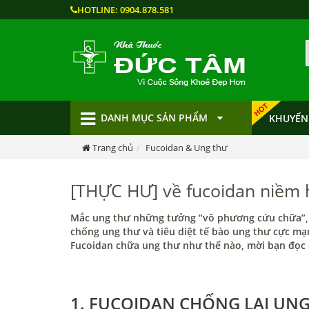
HOTLINE:
0904.878.581
DANH MỤC SẢN PHẨM
KHUYẾN
Trang chủ
Fucoidan & Ung thư
[THỰC HƯ] về fucoidan niềm 
Mắc ung thư những tưởng “vô phương cứu chữa”, t
chống ung thư và tiêu diệt tế bào ung thư cực mạ
Fucoidan chữa ung thư như thế nào, mời bạn đọc c
1. FUCOIDAN CHỐNG LẠI UN