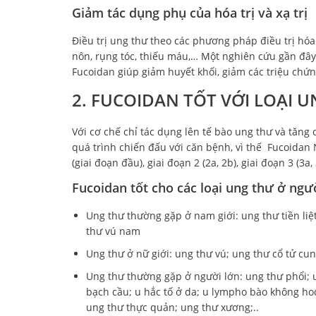
Giảm tác dụng phụ của hóa trị và xạ trị
Điều trị ung thư theo các phương pháp điều trị hóa
nôn, rụng tóc, thiếu máu,… Một nghiên cứu gần đây 
Fucoidan giúp giảm huyết khối, giảm các triệu chứn
2. FUCOIDAN TỐT VỚI LOẠI 
Với cơ chế chỉ tác dụng lên tế bào ung thư và tăng
quá trình chiến đấu với căn bệnh, vì thế Fucoidan N
(giai đoạn đầu), giai đoạn 2 (2a, 2b), giai đoạn 3 (3a,
Fucoidan tốt cho các loại ung thư ở ngư
Ung thư thường gặp ở nam giới: ung thư tiền li
thư vú nam
Ung thư ở nữ giới: ung thư vú; ung thư cổ tử c
Ung thư thường gặp ở người lớn: ung thư phổi; u
bạch cầu; u hắc tố ở da; u lympho bào không ho
ung thư thực quản; ung thư xương;..