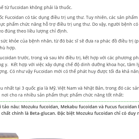
 từ fucoidan không phải là thuốc.
uốc Fucoidan có tác dụng điều trị ung thư. Tuy nhiên, các sản phẩm
hực phẩm chức năng hỗ trợ điều trị ung thư. Do vậy, người bệnh có
 đúng theo liều lượng chỉ định.
à sức khỏe của bệnh nhân, từ đó bác sĩ sẽ đưa ra phác đồ điều trị (
 phù hợp.
oidan trước, trong và sau khi điều trị, kết hợp với các phương p
Đông y. Kết hợp với việc xây dựng chế độ dinh dưỡng khoa học, tâm lý
ợng. Có như vậy Fucoidan mới có thể phát huy được tối đa khả nă
ều nhất tại 3 quốc gia là Mỹ, Việt Nam và Nhật Bản, trong đó các s
à nơi cho ra nhiều sản phẩm thực phẩm chức năng tốt nhất:
i tảo nâu: Mozuku fucoidan, Mekabu fucoidan và Fucus fucoidan
 chất chính là Beta-glucan. Đặc biệt Mozuku fucoidan chỉ có duy n