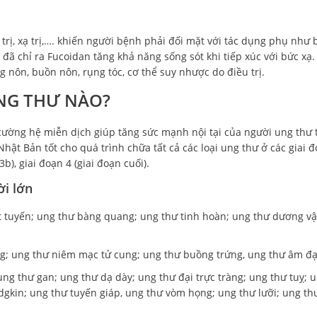
 trị, xạ trị,…. khiến người bệnh phải đối mặt với tác dụng phụ như
đã chỉ ra Fucoidan tăng khả năng sống sót khi tiếp xúc với bức xạ.
g nôn, buồn nôn, rụng tóc, cơ thể suy nhược do điều trị.
UNG THƯ NÀO?
 cường hệ miễn dịch giúp tăng sức mạnh nội tại của người ung thư 
hật Bản tốt cho quá trình chữa tất cả các loại ung thư ở các giai 
 3b), giai đoạn 4 (giai đoạn cuối).
ời lớn
ệt tuyến; ung thư bàng quang; ung thư tinh hoàn; ung thư dương vậ
ung; ung thư niêm mạc tử cung; ung thư buồng trứng, ung thư âm đạ
ng thư gan; ung thư dạ dày; ung thư đại trực tràng; ung thư tuỵ; 
dgkin; ung thư tuyến giáp, ung thư vòm họng; ung thư lưỡi; ung t