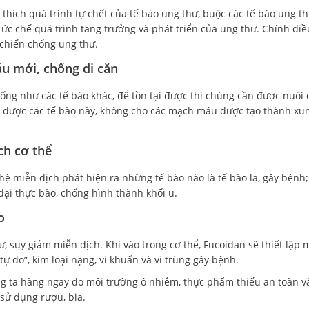
thích quá trình tự chết của tế bào ung thư, buộc các tế bào ung t
 ức chế quá trình tăng trưởng và phát triển của ung thư. Chính đi
 chiến chống ung thư.
u mới, chống di căn
iống như các tế bào khác, để tồn tại được thì chúng cần được nuôi
t được các tế bào này, không cho các mạch máu được tạo thành x
ch cơ thể
hệ miễn dịch phát hiện ra những tế bào nào là tế bào lạ, gây bệnh;
đại thực bào, chống hình thành khối u.
o
 suy giảm miễn dịch. Khi vào trong cơ thể, Fucoidan sẽ thiết lập 
ự do”, kim loại nặng, vi khuẩn và vi trùng gây bệnh.
 ta hàng ngay do môi trường ô nhiễm, thực phẩm thiếu an toàn v
sử dụng rượu, bia.