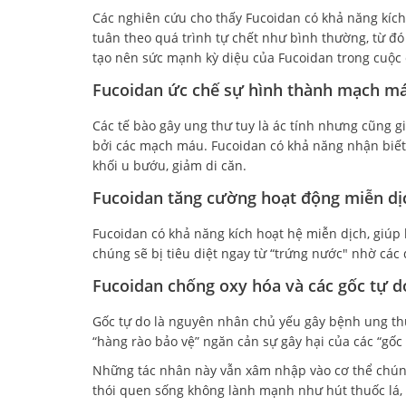
Các nghiên cứu cho thấy Fucoidan có khả năng kích 
tuân theo quá trình tự chết như bình thường, từ đó
tạo nên sức mạnh kỳ diệu của Fucoidan trong cuộc
Fucoidan ức chế sự hình thành mạch má
Các tế bào gây ung thư tuy là ác tính nhưng cũng g
bởi các mạch máu. Fucoidan có khả năng nhận biế
khối u bướu, giảm di căn.
Fucoidan tăng cường hoạt động miễn dị
Fucoidan có khả năng kích hoạt hệ miễn dịch, giúp 
chúng sẽ bị tiêu diệt ngay từ “trứng nước" nhờ các 
Fucoidan chống oxy hóa và các gốc tự d
Gốc tự do là nguyên nhân chủ yếu gây bệnh ung thư,
“hàng rào bảo vệ” ngăn cản sự gây hại của các “gốc t
Những tác nhân này vẫn xâm nhập vào cơ thể chúng
thói quen sống không lành mạnh như hút thuốc lá, 