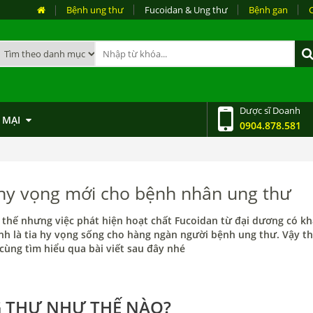
Bệnh ung thư
Fucoidan & Ung thư
Bệnh gan
Dược sĩ Doanh
 MẠI
0904.878.581
hy vọng mới cho bệnh nhân ung thư
hế nhưng việc phát hiện hoạt chất Fucoidan từ đại dương có k
nh là tia hy vọng sống cho hàng ngàn người bệnh ung thư. Vậy t
ùng tìm hiểu qua bài viết sau đây nhé
G THƯ NHƯ THẾ NÀO?