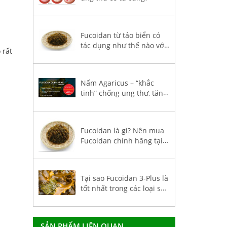
Fucoidan từ tảo biển có
tác dụng như thế nào với
 rất
sức khoẻ bệnh nhân ung
thư?
Nấm Agaricus – “khắc
tinh” chống ung thư, tăng
hệ miễn dịch trong
Fucoidan 3-Plus
Fucoidan là gì? Nên mua
Fucoidan chính hãng tại
Việt Nam?
Tại sao Fucoidan 3-Plus là
tốt nhất trong các loại sản
phẩm Fucoidan nhập
khẩu về Việt Nam?
SẢN PHẨM LIÊN QUAN