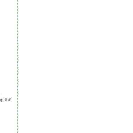
u
ắp thế