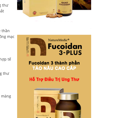
g thư
mắt
ệ thần
võng mạc
 hợp tế
g thư
y màng