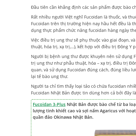
Đầu tiên cần khẳng định các sản phẩm được bào chế
Rất nhiều người Việt nghĩ Fucoidan là thuốc, và th
Fucoidan trên thị trường hiện nay hầu hết đều là t
dụng thực phẩm chức năng fucoidan hàng ngày theo
Việc điều trị ung thư sẽ phụ thuộc vào giai đoạn, v
thuật, hóa trị, xạ trị,…), kết hợp với điều trị Đông Y
Người bị bệnh ung thư được khuyên nên sử dụng Fuc
trị ung thư như phẫu thuật, hóa – xạ trị, điều trị 
quan, và sử dụng Fucoidan đúng cách, đúng liều lư
lại tế bào ung thư.
Người ta chỉ tìm thấy loại tảo có chứa fucoidan nhi
Fucoidan Nhật Bản được tin dùng hơn cả bởi đây l
Fucoidan 3-Plus
Nhật Bản được bào chế từ ba loạ
lượng tinh khiết cao và sợi nấm Agaricus với hoạt
quần đảo Okinawa Nhật Bản.