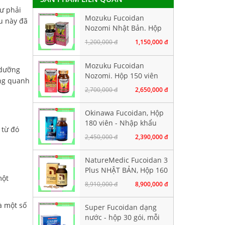
hư phải
Mozuku Fucoidan
ều này đã
Nozomi Nhật Bản. Hộp
60 viên
1,200,000 đ
1,150,000 đ
Mozuku Fucoidan
 dưỡng
Nozomi. Hộp 150 viên
ung quanh
2,700,000 đ
2,650,000 đ
Okinawa Fucoidan, Hộp
180 viên - Nhập khẩu
 từ đó
chính hãng
2,450,000 đ
2,390,000 đ
NatureMedic Fucoidan 3
Plus NHẬT BẢN, Hộp 160
một
viên
8,910,000 đ
8,900,000 đ
à một số
Super Fucoidan dạng
nước - hộp 30 gói, mỗi